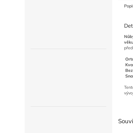
Popi
Det
Nûby
věk
před
Ort
Kval
Bez
Sna
Tent
vývoj
Souvi