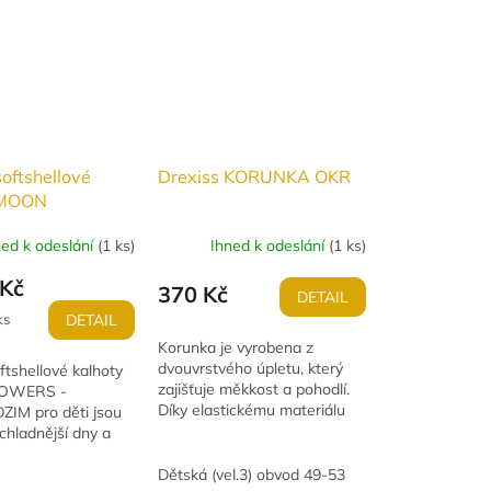
softshellové
Drexiss KORUNKA OKR
 MOON
S -
ned k odeslání
(
1 ks
)
Ihned k odeslání
(
1 ks
)
ODZIM
Kč
370 Kč
DETAIL
ks
DETAIL
Korunka je vyrobena z
dvouvrstvého úpletu, který
ftshellové kalhoty
zajišťuje měkkost a pohodlí.
OWERS -
Díky elastickému materiálu
IM pro děti jsou
perfektně sedí na hlavě
 chladnější dny a
dítěte. Je navržena s
funkcí
ohledem na maximální...
vosti,
Dětská (vel.3) obvod 49-53