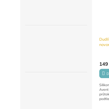
Dudlí
novo
2ks
149
D
Siliko
Avent
průto
podtla
umožň
dítěte