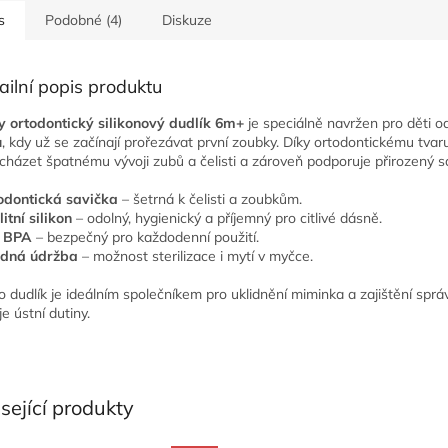
s
Podobné (4)
Diskuze
ailní popis produktu
 ortodontický silikonový dudlík 6m+
je speciálně navržen pro děti 
u
, kdy už se začínají prořezávat první zoubky. Díky ortodontickému tv
cházet špatnému vývoji zubů a čelisti a zároveň podporuje přirozený sa
odontická savička
– šetrná k čelisti a zoubkům.
itní silikon
– odolný, hygienický a příjemný pro citlivé dásně.
 BPA
– bezpečný pro každodenní použití.
dná údržba
– možnost sterilizace i mytí v myčce.
o dudlík je ideálním společníkem pro uklidnění miminka a zajištění spr
e ústní dutiny.
sející produkty