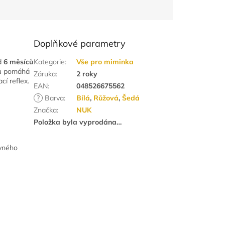
Doplňkové parametry
od
6 měsíců
Kategorie
:
Vše pro miminka
aru pomáhá
Záruka
:
2 roky
cí reflex.
EAN
:
048526675562
?
Barva
:
Bílá
,
Růžová
,
Šedá
Značka
:
NUK
Položka byla vyprodána…
ávného