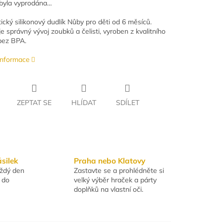
byla vyprodána…
ický silikonový dudlík Nûby pro děti od 6 měsíců.
e správný vývoj zoubků a čelisti, vyroben z kvalitního
 bez BPA.
 informace
ZEPTAT SE
HLÍDAT
SDÍLET
ásilek
Praha nebo Klatovy
aždý den
Zastavte se a prohlédněte si
 do
velký výběr hraček a párty
doplňků na vlastní oči.