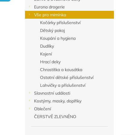
n
Eurona drogerie
e
Vše pro miminka
l
Kočárky příslušenství
Dětský pokoj
Koupání a hygiena
Dudlíky
Kojení
Hrací deky
Chrastítka a kousátka
Ostatní dětské příslušenství
Lahvičky a příslušenství
Slavnostní události
Kostýmy, masky, doplňky
Oblečení
ČERSTVĚ ZLEVNĚNO