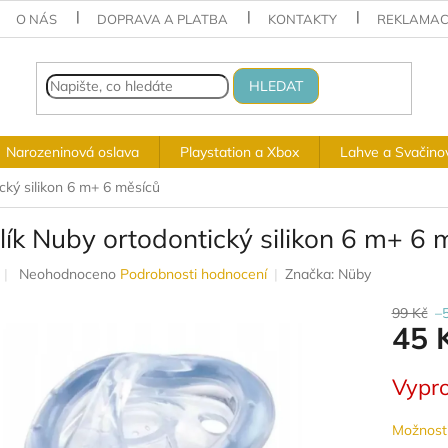
O NÁS
DOPRAVA A PLATBA
KONTAKTY
REKLAMAC
HLEDAT
Narozeninová oslava
Playstation a Xbox
Lahve a Svačino
cký silikon 6 m+ 6 měsíců
ík Nuby ortodontický silikon 6 m+ 6 
Průměrné
Neohodnoceno
Podrobnosti hodnocení
Značka:
Nüby
hodnocení
produktu
99 Kč
–
45 
je
0,0
z
Měrná
Vypr
5
cena:
hvězdiček.
Možnosti