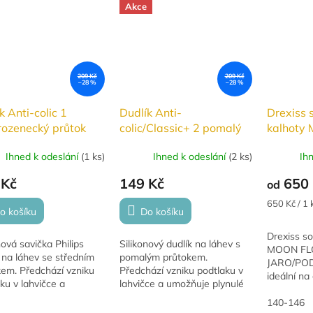
Akce
209 Kč
209 Kč
–28 %
–28 %
k Anti-colic 1
Dudlík Anti-
Drexiss 
rozenecký průtok
colic/Classic+ 2 pomalý
kalhoty
průtok, 2 ks
FLOWER
Ihned k odeslání
(
1 ks
)
Ihned k odeslání
(
2 ks
)
Ih
JARO/P
 Kč
149 Kč
650 
od
Měrná
650 Kč / 1 
o košíku
Do košíku
cena:
Drexiss so
nová savička Philips
Silikonový dudlík na láhev s
MOON FL
 na láhev se středním
pomalým průtokem.
JARO/PODZ
kem. Předchází vzniku
Předchází vzniku podtlaku v
ideální na
ku v lahvičce a
lahvičce a umožňuje plynulé
večery. S 
uje plynulé krmení
krmení dítěte bez polykání
nepromoka
140-146
 bez polykání vzduchu.
vzduchu.