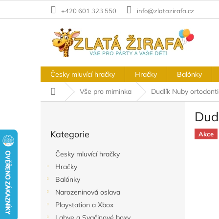
Přejít
+420 601 323 550
info@zlatazirafa.cz
na
obsah
Česky mluvící hračky
Hračky
Balónky
Domů
Vše pro miminka
Dudlík Nuby ortodonti
P
Dudl
o
Přeskočit
s
Kategorie
kategorie
Akce
t
r
Česky mluvící hračky
a
Hračky
n
Balónky
n
í
Narozeninová oslava
p
Playstation a Xbox
a
Lahve a Svačinové boxy