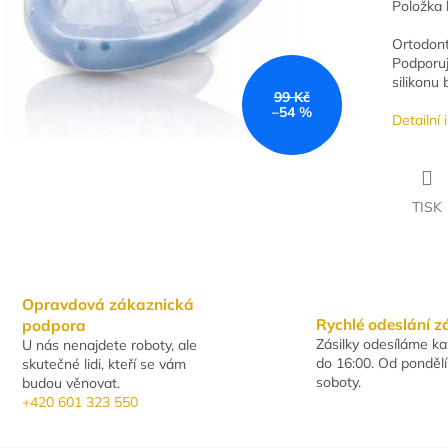
Položka 
Ortodont
Podporuj
silikonu
99 Kč
–54 %
Detailní
TISK
Opravdová zákaznická
Rychlé odeslání z
podpora
Zásilky odesíláme k
U nás nenajdete roboty, ale
do 16:00. Od pondělí
skutečné lidi, kteří se vám
soboty.
budou věnovat.
+420 601 323 550