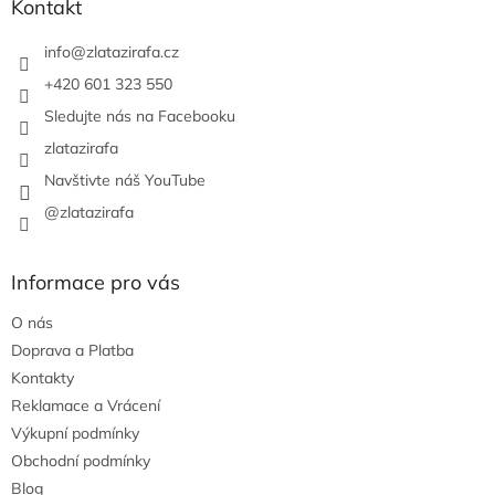
a
Kontakt
t
í
info
@
zlatazirafa.cz
+420 601 323 550
Sledujte nás na Facebooku
zlatazirafa
Navštivte náš YouTube
@zlatazirafa
Informace pro vás
O nás
Doprava a Platba
Kontakty
Reklamace a Vrácení
Výkupní podmínky
Obchodní podmínky
Blog