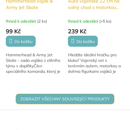
Hammerhead voják &
Auto vojenské 22 cm na
Army Jet Skate
volný chod s motorkou
12cm a 2ks postaviček
Ihned k odeslání
(
2 ks
)
Ihned k odeslání
(
>5 ks
)
99 Kč
239 Kč
Do košíku
Do košíku
Hammerhead & Army Jet
Hledáte ideální hračku pro
Skate - sada vojáka z elitního
kluka? Vojenský set s
týmu s doplňkyČlen
terénním autem, motorkou a
speciálního komanda, který je
dvěma figurkami vojáků je
vybaven skatem na tryskový
perfektní volbou.
pohon, samopalem MP5K a
útočnou puškou M16A2...
ZOBRAZIT VŠECHNY SOUVISEJÍCÍ PRODUKTY
Z
á
p