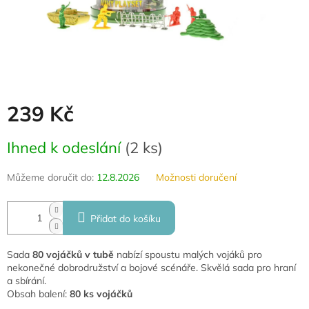
239 Kč
Měrná
Ihned k odeslání
(
2 ks
)
cena:
Můžeme doručit do:
12.8.2026
Možnosti doručení
Přidat do košíku
Sada
80 vojáčků v tubě
nabízí spoustu malých vojáků pro
nekonečné dobrodružství a bojové scénáře. Skvělá sada pro hraní
a sbírání.
Obsah balení:
80 ks vojáčků