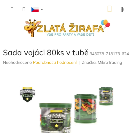
Přejít
NÁKU
na
obsah
KOŠÍK
Sada vojáci 80ks v tubě
343078-718173-624
Průměrné
Neohodnoceno
Podrobnosti hodnocení
Značka:
MikroTrading
hodnocení
produktu
je
0,0
z
5
hvězdiček.