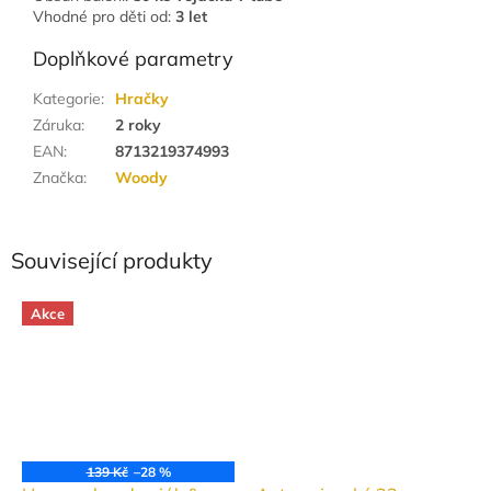
Vhodné pro děti od:
3 let
Doplňkové parametry
Kategorie
:
Hračky
Záruka
:
2 roky
EAN
:
8713219374993
Značka
:
Woody
Související produkty
Akce
139 Kč
–28 %