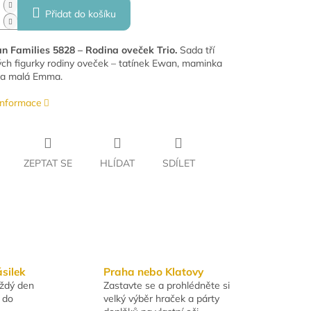
Přidat do košíku
n Families 5828 – Rodina oveček Trio.
Sada tří
ých figurky rodiny oveček – tatínek Ewan, maminka
 a malá Emma.
 informace
ZEPTAT SE
HLÍDAT
SDÍLET
ásilek
Praha nebo Klatovy
aždý den
Zastavte se a prohlédněte si
 do
velký výběr hraček a párty