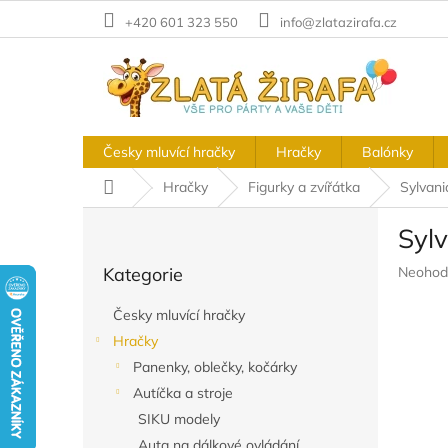
Přejít
+420 601 323 550
info@zlatazirafa.cz
na
obsah
Česky mluvící hračky
Hračky
Balónky
Domů
Hračky
Figurky a zvířátka
Sylvani
P
Sylv
o
Přeskočit
s
Průměr
Kategorie
Neohod
kategorie
t
hodnoc
r
produkt
Česky mluvící hračky
a
je
Hračky
n
0,0
z
Panenky, oblečky, kočárky
n
5
í
Autíčka a stroje
hvězdič
p
SIKU modely
a
Auta na dálkové ovládání