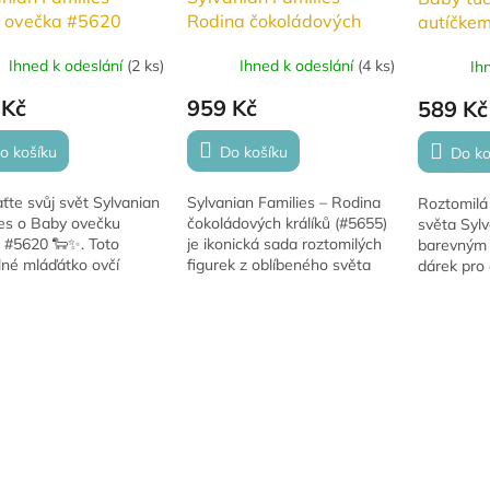
 ovečka #5620
Rodina čokoládových
autíčke
králíků NOVÁ #5655
Ihned k odeslání
(
2 ks
)
Ihned k odeslání
(
4 ks
)
Ih
 Kč
959 Kč
589 Kč
o košíku
Do košíku
Do ko
te svůj svět Sylvanian
Sylvanian Families – Rodina
Roztomilá 
ies o Baby ovečku
čokoládových králíků (#5655)
světa Sylv
#5620 🐑✨. Toto
je ikonická sada roztomilých
barevným 
lné mláďátko ovčí
figurek z oblíbeného světa
dárek pro d
 si získalo srdce
Sylvanian Families. Detailně
šků a dokonce obsadilo
zpracovaná rodina králíků s
to ve volbách
hebkým...
ian...