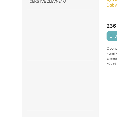
ČERSTVĚ ZLEVNĚNO
Baby
236
D
Obohať
Famil
Emmu 
kouze
rodiny
fanou
3. mís
Sylvan