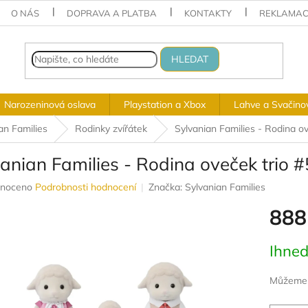
O NÁS
DOPRAVA A PLATBA
KONTAKTY
REKLAMAC
HLEDAT
Narozeninová oslava
Playstation a Xbox
Lahve a Svačino
an Families
Rodinky zvířátek
Sylvanian Families - Rodina o
anian Families - Rodina oveček trio 
né
noceno
Podrobnosti hodnocení
Značka:
Sylvanian Families
ení
888
u
Měrná
Ihned
cena:
ek.
Můžeme d