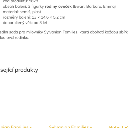
kód produktu: 5828
obsah balení: 3 figurky
rodiny oveček
(Ewan, Barbara, Emma)
materiál: semiš, plast
rozměry balení: 13 × 14,6 × 5,2 cm
doporučený věk: od 3 let
eální sada pro milovníky Sylvanian Families, která obohatí každou sbírk
lou ovčí rodinku.
sející produkty
nian Families -
Sylvanian Families -
Baby tuč