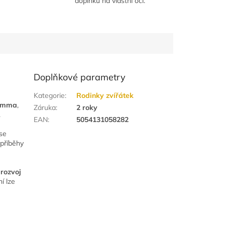
doplňků na vlastní oči.
Doplňkové parametry
Kategorie
:
Rodinky zvířátek
 Emma
,
Záruka
:
2 roky
.
EAN
:
5054131058282
se
 příběhy
 rozvoj
í lze