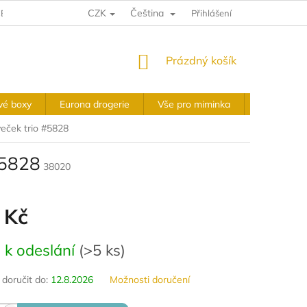
CZK
Čeština
E A VRÁCENÍ
VÝKUPNÍ PODMÍNKY
Přihlášení
OBCHODNÍ PODMÍNKY
NÁKUPNÍ
Prázdný košík
KOŠÍK
vé boxy
Eurona drogerie
Vše pro miminka
Slavnostní 
veček trio #5828
#5828
38020
 Kč
 k odeslání
(
>5 ks
)
oručit do:
12.8.2026
Možnosti doručení