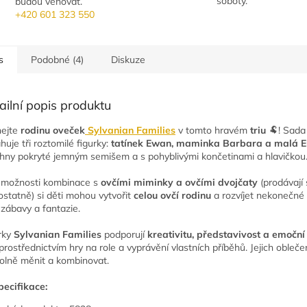
soboty.
budou věnovat.
+420 601 323 550
s
Podobné (4)
Diskuze
ailní popis produktu
ejte
rodinu oveček
Sylvanian Families
v tomto hravém
triu
🐏! Sada
huje tři roztomilé figurky:
tatínek Ewan, maminka Barbara a malá
hny pokryté jemným semišem a s pohyblivými končetinami a hlavičkou
 možnosti kombinace s
ovčími miminky a ovčími dvojčaty
(prodávají 
statně) si děti mohou vytvořit
celou ovčí rodinu
a rozvíjet nekonečné
 zábavy a fantazie.
rky
Sylvanian Families
podporují
kreativitu, představivost a emoční
 prostřednictvím hry na role a vyprávění vlastních příběhů. Jejich oblečen
volně měnit a kombinovat.
pecifikace: