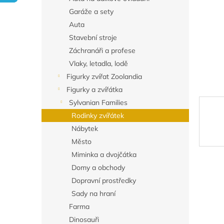
n
Garáže a sety
e
Auta
l
Stavební stroje
Záchranáři a profese
Vlaky, letadla, lodě
Figurky zvířat Zoolandia
Figurky a zvířátka
Sylvanian Families
Rodinky zvířátek
Nábytek
Město
Miminka a dvojčátka
Domy a obchody
Dopravní prostředky
Sady na hraní
Farma
Dinosauři