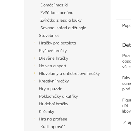
Domácí mazlíci
Zvířátka z oceánu
Zvířátka z lesa a louky
Popi
Savana, safari a džungle
Stavebnice
Hračky pro batolata
Det
Plyšové hračky
Pozn
Dřevěné hračky
obsa
Na ven a sport
všec
Hlavolamy a antistresové hračky
Díky
Kreativní hračky
samo
Hry a puzzle
plné
Pokladničky a kufříky
Figu
Hudební hračky
dětí
libo
Klíčenky
Hra na profese
📌
S
Kutil, opravář