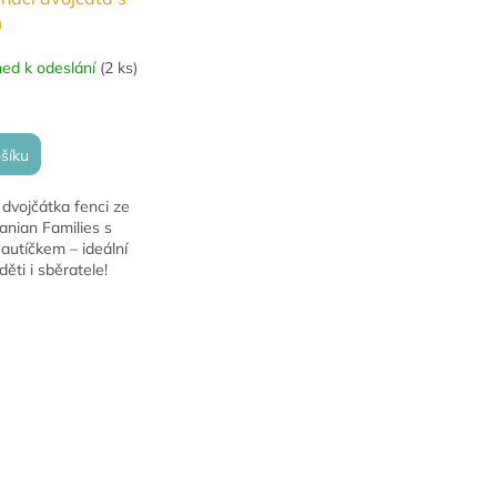
m
ned k odeslání
(
2 ks
)
šíku
dvojčátka fenci ze
anian Families s
autíčkem – ideální
ěti i sběratele!