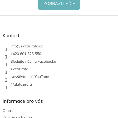
ZOBRAZIT VÍCE
Z
á
p
a
Kontakt
t
í
info
@
zlatazirafa.cz
+420 601 323 550
Sledujte nás na Facebooku
zlatazirafa
Navštivte náš YouTube
@zlatazirafa
Informace pro vás
O nás
Doprava a Platba