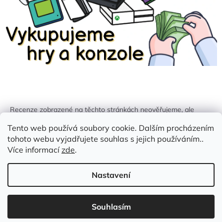
Recenze zobrazené na těchto stránkách neověřujeme, ale
kontrolujeme a odstraňujeme podvodný obsah, pokud je
Tento web používá soubory cookie. Dalším procházením
identifikován.
tohoto webu vyjadřujete souhlas s jejich používáním..
Více informací
zde
.
Nastavení
Vytvořil Shoptet
Souhlasím
Copyright 2026
Zlatá Žirafa
. Všechna práva vyhrazena.