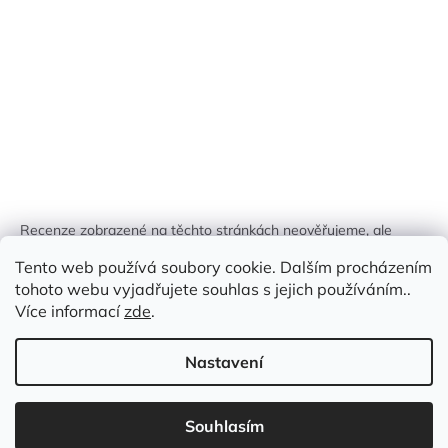
Recenze zobrazené na těchto stránkách neověřujeme, ale
kontrolujeme a odstraňujeme podvodný obsah, pokud je
Tento web používá soubory cookie. Dalším procházením
identifikován.
tohoto webu vyjadřujete souhlas s jejich používáním..
Více informací
zde
.
Nastavení
Vytvořil Shoptet
Souhlasím
Copyright 2026
Zlatá Žirafa
. Všechna práva vyhrazena.