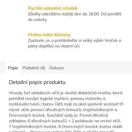
Rychlé odeslání zásilek
Zásilky odesíláme každý den do 16:00. Od pondělí
do soboty.
Praha nebo Klatovy
Zastavte se a prohlédněte si velký výběr hraček a
párty doplňků na vlastní oči.
Popis
Podobné (4)
Diskuze
Detailní popis produktu
Woody Set skládacích věží je skvělá didaktická hračka, která
pomáhá rozvíjet logické myšlení, jemnou motoriku a
rozlišování tvarů i barev. Děti mají za úkol správně sestavit tři
různé věže pomocí dřevěných kotoučů, trojúhelníkových a
čtvercových kostek. Součástí sady je: Pevná dřevěná
základna, 6 dřevěných kotoučů + 2 polokoule na vrchol věží,
7 trojúhelníkových kostek, 8 čtvercových kostek (nutno sladit
s párem) + čtverec na vrchol věže Děti si při hře procvičí