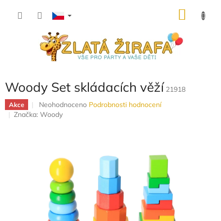
Přejít
NÁKU
na
obsah
KOŠÍK
Woody Set skládacích věží
21918
Průměrné
Neohodnoceno
Podrobnosti hodnocení
Akce
hodnocení
Značka:
Woody
produktu
je
0,0
z
5
hvězdiček.