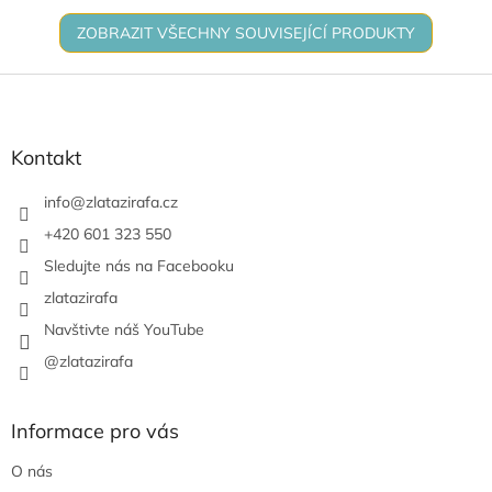
ZOBRAZIT VŠECHNY SOUVISEJÍCÍ PRODUKTY
Z
á
p
a
Kontakt
t
í
info
@
zlatazirafa.cz
+420 601 323 550
Sledujte nás na Facebooku
zlatazirafa
Navštivte náš YouTube
@zlatazirafa
Informace pro vás
O nás