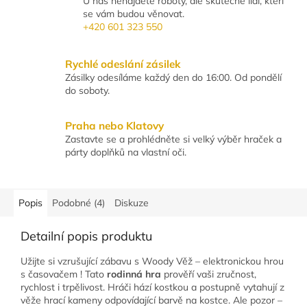
U nás nenajdete roboty, ale skutečné lidi, kteří
se vám budou věnovat.
+420 601 323 550
Rychlé odeslání zásilek
Zásilky odesíláme každý den do 16:00. Od pondělí
do soboty.
Praha nebo Klatovy
Zastavte se a prohlédněte si velký výběr hraček a
párty doplňků na vlastní oči.
Popis
Podobné (4)
Diskuze
Detailní popis produktu
Užijte si vzrušující zábavu s Woody Věž – elektronickou hrou
s časovačem ! Tato
rodinná hra
prověří vaši zručnost,
rychlost i trpělivost. Hráči hází kostkou a postupně vytahují z
věže hrací kameny odpovídající barvě na kostce. Ale pozor –