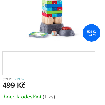
579 Kč
–13 %
579 Kč
–13 %
499 Kč
Měrná
Ihned k odeslání
(
1 ks
)
cena: