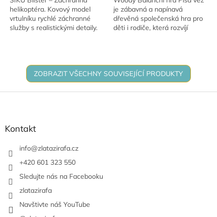
helikoptéra. Kovový model
je zábavná a napínavá
vrtulníku rychlé záchranné
dřevěná společenská hra pro
služby s realistickými detaily.
děti i rodiče, která rozvíjí
jemnou motoriku, trpělivost a
soustředění. Hráči postupně
vytahují...
ZOBRAZIT VŠECHNY SOUVISEJÍCÍ PRODUKTY
Z
á
p
a
Kontakt
t
í
info
@
zlatazirafa.cz
+420 601 323 550
Sledujte nás na Facebooku
zlatazirafa
Navštivte náš YouTube