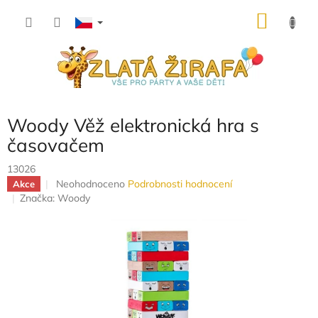
Přejít
NÁKU
na
obsah
KOŠÍK
Woody Věž elektronická hra s
časovačem
13026
Průměrné
Neohodnoceno
Podrobnosti hodnocení
Akce
hodnocení
Značka:
Woody
produktu
je
0,0
z
5
hvězdiček.