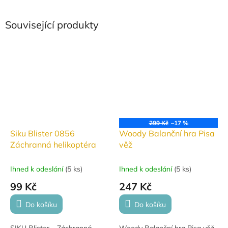
Související produkty
299 Kč
–17 %
Siku Blister 0856
Woody Balanční hra Pisa
Záchranná helikoptéra
věž
Ihned k odeslání
(
5 ks
)
Ihned k odeslání
(
5 ks
)
99 Kč
247 Kč
Do košíku
Do košíku
SIKU Blister – Záchranná
Woody Balanční hra Pisa věž