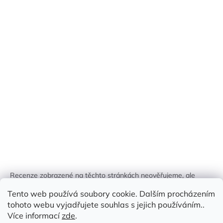
Recenze zobrazené na těchto stránkách neověřujeme, ale
kontrolujeme a odstraňujeme podvodný obsah, pokud je
Tento web používá soubory cookie. Dalším procházením
identifikován.
tohoto webu vyjadřujete souhlas s jejich používáním..
Více informací
zde
.