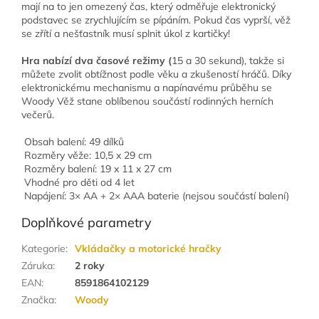
mají na to jen omezený čas, který odměřuje elektronický
podstavec se zrychlujícím se pípáním. Pokud čas vyprší, věž
se zřítí a nešťastník musí splnit úkol z kartičky!
Hra nabízí dva časové režimy (
15 a 30 sekund), takže si
můžete zvolit obtížnost podle věku a zkušeností hráčů. Díky
elektronickému mechanismu a napínavému průběhu se
Woody Věž stane oblíbenou součástí rodinných herních
večerů.
Obsah balení: 49 dílků
Rozměry věže: 10,5 x 29 cm
Rozměry balení: 19 x 11 x 27 cm
Vhodné pro děti od 4 let
Napájení: 3× AA + 2× AAA baterie (nejsou součástí balení)
Doplňkové parametry
Kategorie
:
Vkládačky a motorické hračky
Záruka
:
2 roky
EAN
:
8591864102129
Značka
:
Woody