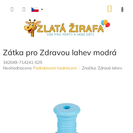
Přejít
NÁKU
na
obsah
KOŠÍK
Zátka pro Zdravou lahev modrá
342049-714241-625
Průměrné
Neohodnoceno
Podrobnosti hodnocení
Značka:
Zdravá lahev
hodnocení
produktu
je
0,0
z
5
hvězdiček.