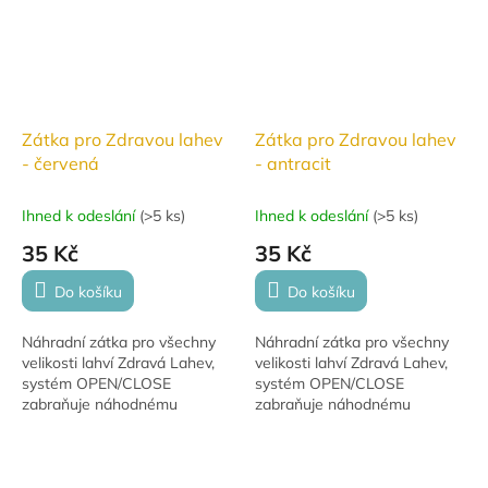
Zátka pro Zdravou lahev
Zátka pro Zdravou lahev
- červená
- antracit
Ihned k odeslání
(
>5 ks
)
Ihned k odeslání
(
>5 ks
)
35 Kč
35 Kč
Do košíku
Do košíku
Náhradní zátka pro všechny
Náhradní zátka pro všechny
velikosti lahví Zdravá Lahev,
velikosti lahví Zdravá Lahev,
systém OPEN/CLOSE
systém OPEN/CLOSE
zabraňuje náhodnému
zabraňuje náhodnému
otevření. Ideální pro bezpečné
otevření. Ideální pro bezpečné
používání lahví od R & B
používání lahví od R & B
Mědílek s.r.o.
Mědílek s.r.o.