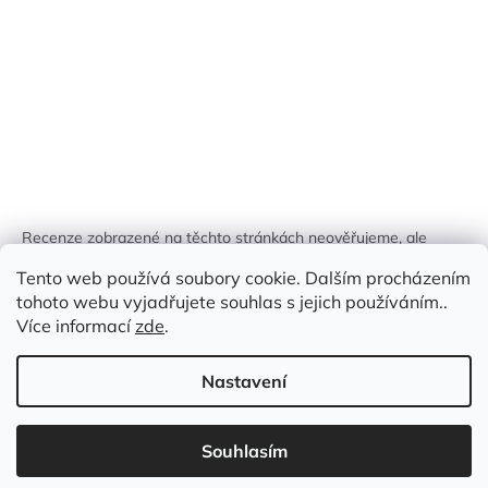
Recenze zobrazené na těchto stránkách neověřujeme, ale
kontrolujeme a odstraňujeme podvodný obsah, pokud je
Tento web používá soubory cookie. Dalším procházením
identifikován.
tohoto webu vyjadřujete souhlas s jejich používáním..
Více informací
zde
.
Nastavení
Vytvořil Shoptet
Souhlasím
Copyright 2026
Zlatá Žirafa
. Všechna práva vyhrazena.