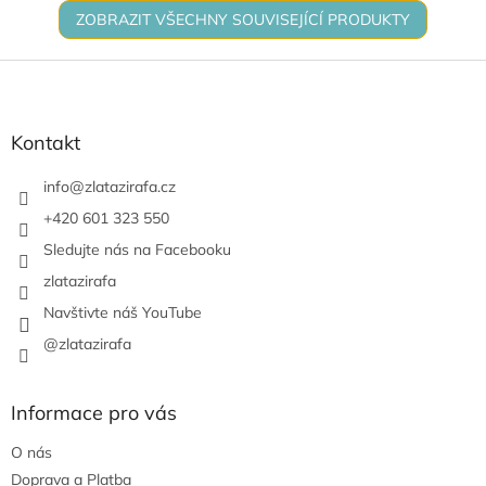
ZOBRAZIT VŠECHNY SOUVISEJÍCÍ PRODUKTY
Z
á
p
a
Kontakt
t
í
info
@
zlatazirafa.cz
+420 601 323 550
Sledujte nás na Facebooku
zlatazirafa
Navštivte náš YouTube
@zlatazirafa
Informace pro vás
O nás
Doprava a Platba