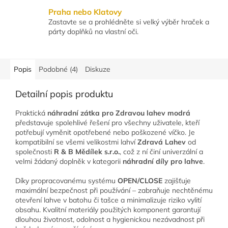
Praha nebo Klatovy
Zastavte se a prohlédněte si velký výběr hraček a
párty doplňků na vlastní oči.
Popis
Podobné (4)
Diskuze
Detailní popis produktu
Praktická
náhradní zátka pro Zdravou lahev modrá
představuje spolehlivé řešení pro všechny uživatele, kteří
potřebují vyměnit opotřebené nebo poškozené víčko. Je
kompatibilní se všemi velikostmi lahví
Zdravá Lahev
od
společnosti
R & B Mědílek s.r.o.
, což z ní činí univerzální a
velmi žádaný doplněk v kategorii
náhradní díly pro lahve
.
Díky propracovanému systému
OPEN/CLOSE
zajišťuje
maximální bezpečnost při používání – zabraňuje nechtěnému
otevření lahve v batohu či tašce a minimalizuje riziko vylití
obsahu. Kvalitní materiály použitých komponent garantují
dlouhou životnost, odolnost a hygienickou nezávadnost při