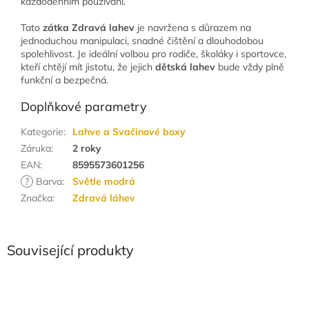
každodenním používání.
Tato
zátka Zdravá lahev
je navržena s důrazem na
jednoduchou manipulaci, snadné čištění a dlouhodobou
spolehlivost. Je ideální volbou pro rodiče, školáky i sportovce,
kteří chtějí mít jistotu, že jejich
dětská lahev
bude vždy plně
funkční a bezpečná.
Doplňkové parametry
Kategorie
:
Lahve a Svačinové boxy
Záruka
:
2 roky
EAN
:
8595573601256
?
Barva
:
Světle modrá
Značka
:
Zdravá láhev
Související produkty