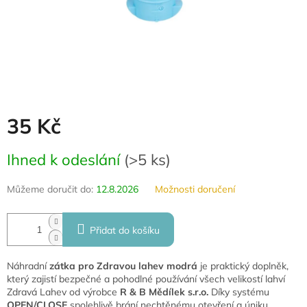
35 Kč
Měrná
Ihned k odeslání
(
>5 ks
)
cena:
Můžeme doručit do:
12.8.2026
Možnosti doručení
Přidat do košíku
Náhradní
zátka pro Zdravou lahev modrá
je praktický doplněk,
který zajistí bezpečné a pohodlné používání všech velikostí lahví
Zdravá Lahev od výrobce
R & B Mědílek s.r.o.
Díky systému
OPEN/CLOSE
spolehlivě brání nechtěnému otevření a úniku