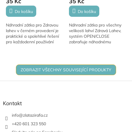
35 Kč
35 Kč
Do košíku
Do košíku
Náhradní zátka pro Zdravou
Náhradní zátka pro všechny
lahev v černém provedení je
velikosti lahví Zdravá Lahev,
praktické a spolehlivé řešení
systém OPEN/CLOSE
pro každodenní používání
zabraňuje náhodnému
lahví od značky R & B Mědílek
otevření. Ideální pro bezpečné
s.r.o. Díky inovativnímu
používání lahví od R & B
systému...
Mědílek s.r.o.
ZOBRAZIT VŠECHNY SOUVISEJÍCÍ PRODUKTY
Z
á
p
a
Kontakt
t
í
info
@
zlatazirafa.cz
+420 601 323 550