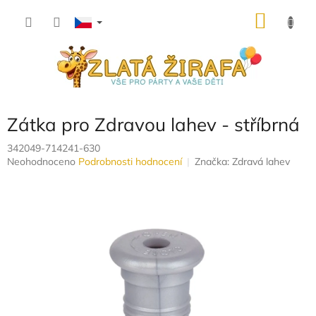
Přejít
NÁKU
na
obsah
KOŠÍK
Zátka pro Zdravou lahev - stříbrná
342049-714241-630
Průměrné
Neohodnoceno
Podrobnosti hodnocení
Značka:
Zdravá lahev
hodnocení
produktu
je
0,0
z
5
hvězdiček.