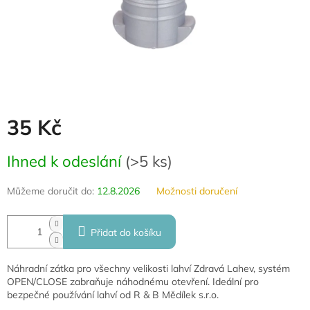
35 Kč
Měrná
Ihned k odeslání
(
>5 ks
)
cena:
Můžeme doručit do:
12.8.2026
Možnosti doručení
Přidat do košíku
Náhradní zátka pro všechny velikosti lahví Zdravá Lahev, systém
OPEN/CLOSE zabraňuje náhodnému otevření. Ideální pro
bezpečné používání lahví od R & B Mědílek s.r.o.