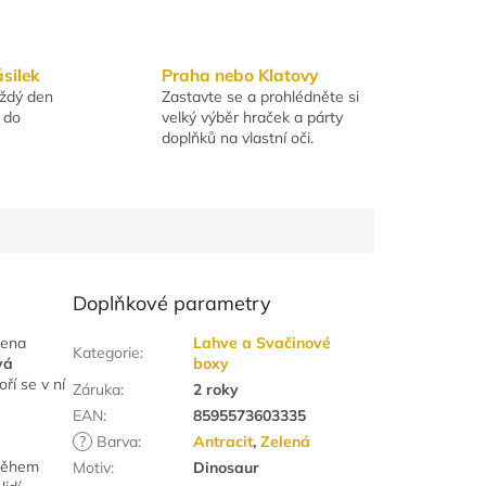
ásilek
Praha nebo Klatovy
aždý den
Zastavte se a prohlédněte si
 do
velký výběr hraček a párty
doplňků na vlastní oči.
Doplňkové parametry
bena
Lahve a Svačinové
Kategorie
:
vá
boxy
ří se v ní
Záruka
:
2 roky
EAN
:
8595573603335
?
Barva
:
Antracit
,
Zelená
 během
Motiv
:
Dinosaur