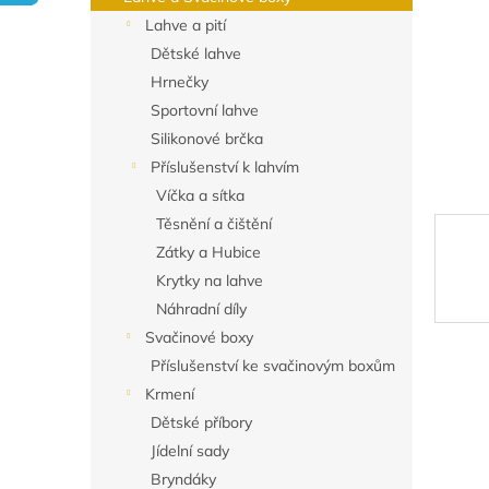
n
Lahve a pití
e
Dětské lahve
l
Hrnečky
Sportovní lahve
Silikonové brčka
Příslušenství k lahvím
Víčka a sítka
Těsnění a čištění
Zátky a Hubice
Krytky na lahve
Náhradní díly
Svačinové boxy
Příslušenství ke svačinovým boxům
Krmení
Dětské příbory
Jídelní sady
Bryndáky