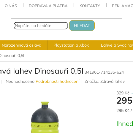
O NÁS
DOPRAVA A PLATBA
KONTAKTY
REKLAMAC
HLEDAT
Narozeninová oslava
Playstation a Xbox
Lahve a Svačino
inosauři 0,5l
vá lahev Dinosauři 0,5l
341961-714135-624
Průměrné
Neohodnoceno
Podrobnosti hodnocení
Značka:
Zdravá lahev
hodnocení
produktu
329 Kč
295
je
0,0
z
Měrná
295 Kč /
5
cena:
hvězdiček.
Ihned