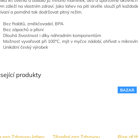
lika let ověřilo a oblíbilo již mnoho maminek, dětí a sportovně aktivních l
ým záleží na vlastním zdraví. Jako lahev na pití skvěle slouží při každo
ívaní a pomáhá tak dodržovat pitný režim.
Bez ftalátů, změkčovadel, BPA
Bez zápachů a plísní
Dlouhá živostnost i díky náhradním komponentům
Možnost vyvařovat při 100°C, mýt v myčce nádobí, ohřívat v mikrovl
Unikátní český výrobek
sející produkty
BAZAR
a pro Zdravou lahev
Těsnění pro Zdravou
Rise of 