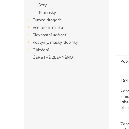
Sety
Termosky
Eurona drogerie
Vše pro miminka
Slavnostní události
Kostýmy, masky, doplňky
Oblečení
ČERSTVĚ ZLEVNĚNO
Popi
Det
Zdr
z ma
lah
plís
Zdr