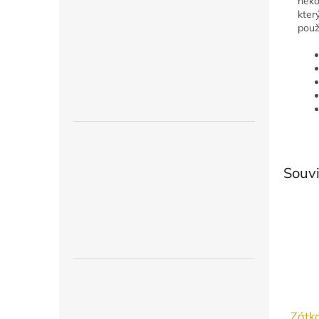
něko
kter
použ
Souvi
Zátk