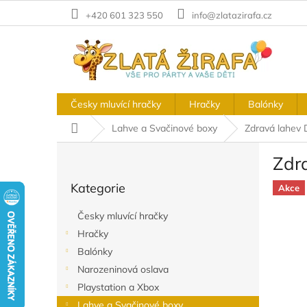
Přejít
+420 601 323 550
info@zlatazirafa.cz
na
obsah
Česky mluvící hračky
Hračky
Balónky
Domů
Lahve a Svačinové boxy
Zdravá lahev D
P
Zdra
o
Přeskočit
s
Kategorie
kategorie
Akce
t
r
Česky mluvící hračky
a
Hračky
n
Balónky
n
í
Narozeninová oslava
p
Playstation a Xbox
a
Lahve a Svačinové boxy