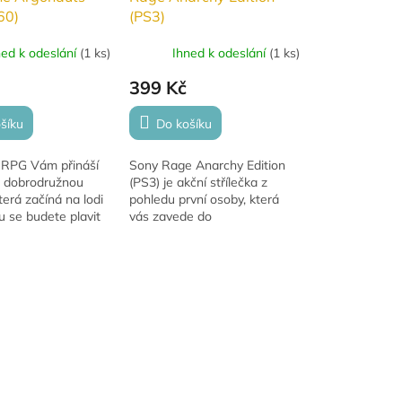
60)
(PS3)
ned k odeslání
(
1 ks
)
Ihned k odeslání
(
1 ks
)
399 Kč
šíku
Do košíku
 RPG Vám přináší
Sony Rage Anarchy Edition
 dobrodružnou
(PS3) je akční střílečka z
terá začíná na lodi
pohledu první osoby, která
u se budete plavit
vás zavede do
mné oceány a
postapokalyptického světa
jevovat krásu a
plného nepřátel a chaosu.
strovů a...
Hra kombinuje intenzivní
bojové...