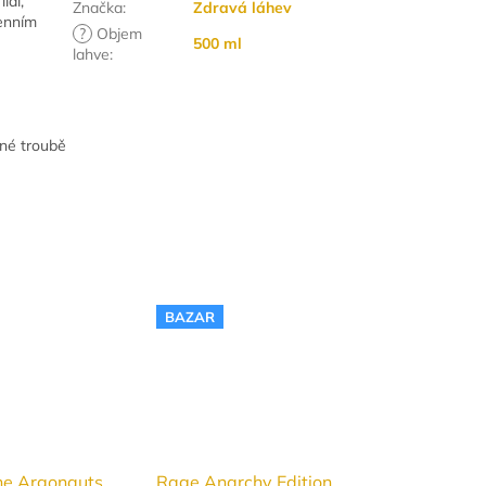
idí,
Značka
:
Zdravá láhev
denním
?
Objem
500 ml
lahve
:
nné troubě
BAZAR
the Argonauts
Rage Anarchy Edition