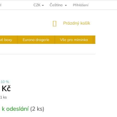
CZK
Čeština
E A VRÁCENÍ
VÝKUPNÍ PODMÍNKY
Přihlášení
OBCHODNÍ PODMÍNKY
NÁKUPNÍ
Prázdný košík
KOŠÍK
vé boxy
Eurona drogerie
Vše pro miminka
Slavnostní 
–10 %
 Kč
 1 ks
 k odeslání
(
2 ks
)