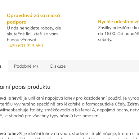
Opravdová zákaznická
Rychlé odeslání z
podpora
Zásilky odesíláme k
U nás nenajdete roboty, ale
do 16:00. Od pondělí
skutečné lidi, kteří se vám
soboty.
budou věnovat.
+420 601 323 550
s
Podobné (4)
Diskuze
ailní popis produktu
avá lahev®
je unikátní nápojová lahev pro každodenní použití. Je vyro
teriálu vyvinutého speciálně pro lékařské a farmaceutické účely.
Zdra
ev®
neobsahuje ftaláty, změkčovadla a bisfenol A, nepojímá pachy, netvo
ně, je vhodná pro všechny typy nápojů bez omezení.
avá lahev
® je ideální lahev na vodu, studené i teplé nápoje, kterou si