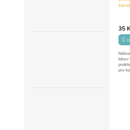
čern
35 
D
Náhra
lahev 
prakti
pro k
lahví 
Mědíle
inovat