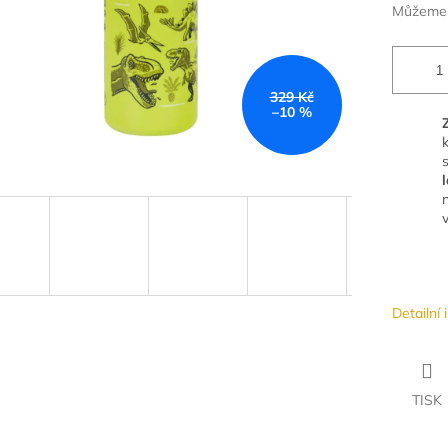
Můžeme d
329 Kč
–10 %
Detailní
TISK