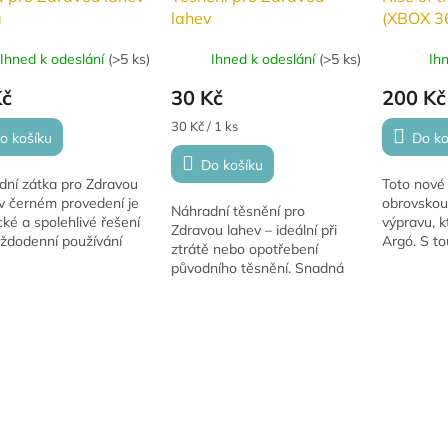
á
lahev
(XBOX 3
Ihned k odeslání
(
>5 ks
)
Ihned k odeslání
(
>5 ks
)
Ih
Kč
30 Kč
200 Kč
Měrná
30 Kč / 1 ks
o košíku
Do ko
cena:
Do košíku
dní zátka pro Zdravou
Toto nové
v černém provedení je
obrovskou
Náhradní těsnění pro
cké a spolehlivé řešení
výpravu, k
Zdravou lahev – ideální při
aždodenní používání
Argó. S to
ztrátě nebo opotřebení
od značky R & B
přes ohro
původního těsnění. Snadná
k s.r.o. Díky
budete ob
výměna zajistí, že vaše láhev
ivnímu systému...
tajemství o
opět těsní a je připravena na
bezpečné používání.