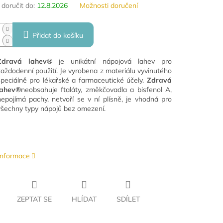
oručit do:
12.8.2026
Možnosti doručení
Přidat do košíku
Zdravá lahev®
je unikátní nápojová lahev pro
každodenní použití. Je vyrobena z materiálu vyvinutého
speciálně pro lékařské a farmaceutické účely.
Zdravá
lahev®
neobsahuje ftaláty, změkčovadla a bisfenol A,
nepojímá pachy, netvoří se v ní plísně, je vhodná pro
všechny typy nápojů bez omezení.
 informace
ZEPTAT SE
HLÍDAT
SDÍLET