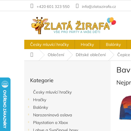
Přejít
+420 601 323 550
info@zlatazirafa.cz
na
obsah
Česky mluvící hračky
Hračky
Balónky
Domů
Oblečení
Dětské oblečení
Čepice
P
Bav
o
Přeskočit
s
Kategorie
kategorie
Nejp
t
r
Česky mluvící hračky
a
Hračky
n
Balónky
n
í
Narozeninová oslava
p
Playstation a Xbox
a
Lahve a Svačinové boxy