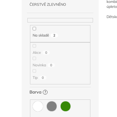
kombi
ČERSTVĚ ZLEVNĚNO
úplet
materi
čepice
Dětská
kousky
design
Na skladě
2
Akce
0
Novinka
0
Tip
0
Barva
?