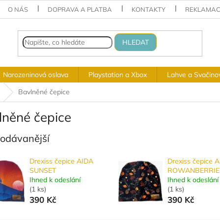
O NÁS
DOPRAVA A PLATBA
KONTAKTY
REKLAMAC
HLEDAT
Narozeninová oslava
Playstation a Xbox
Lahve a Svačino
Bavlněné čepice
lněné čepice
rodávanější
Drexiss čepice AIDA
Drexiss čepice 
SUNSET
ROWANBERRIE
Ihned k odeslání
Ihned k odeslání
(
1 ks
)
(
1 ks
)
390 Kč
390 Kč