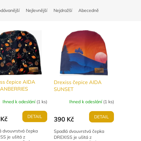
odávanější
Nejlevnější
Nejdražší
Abecedně
ss čepice AIDA
Drexiss čepice AIDA
ANBERRIES
SUNSET
Ihned k odeslání
(
1 ks
)
Ihned k odeslání
(
1 ks
)
DETAIL
DETAIL
 Kč
390 Kč
á dvouvrstvá čepka
Spadlá dvouvrstvá čepka
S je ušitá z
DREXISS je ušitá z