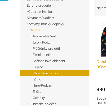
Ř
n
Eurona drogerie
a
e
Nejpr
Vše pro miminka
z
l
e
Slavnostní události
V
n
Kostýmy, masky, doplňky
ý
í
Oblečení
p
p
Dětské oblečení
i
r
Jaro - Podzim
s
o
p
d
Pláštěnky pro děti
r
u
Zimní oblečení
o
k
Softshellové oblečení
Drexi
d
t
ROW
Čepice
u
ů
Bavlněné čepice
k
t
Zima
ů
Jaro/Podzim
390
Trička
Čelenky
Spadl
DREXIS
Dámské oblečení