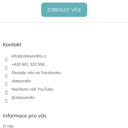
ZOBRAZIT VÍCE
Z
á
p
a
Kontakt
t
í
info
@
zlatazirafa.cz
+420 601 323 550
Sledujte nás na Facebooku
zlatazirafa
Navštivte náš YouTube
@zlatazirafa
Informace pro vás
O nás