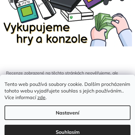
Recenze zobrazené na těchto stránkách neověřujeme, ale
kontrolujeme a odstraňujeme podvodný obsah, pokud je
Tento web používá soubory cookie. Dalším procházením
identifikován.
tohoto webu vyjadřujete souhlas s jejich používáním..
Více informací
zde
.
Nastavení
Vytvořil Shoptet
Souhlasím
Copyright 2026
Zlatá Žirafa
. Všechna práva vyhrazena.