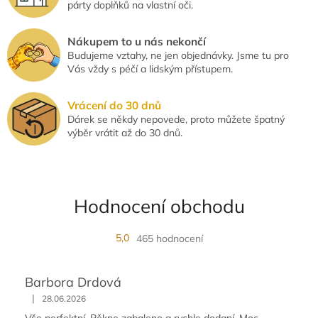
párty doplňků na vlastní oči.
Nákupem to u nás nekončí
Budujeme vztahy, ne jen objednávky. Jsme tu pro
Vás vždy s péčí a lidským přístupem.
Vrácení do 30 dnů
Dárek se někdy nepovede, proto můžete špatný
výběr vrátit až do 30 dnů.
Hodnocení obchodu
5,0
465 hodnocení
Barbora Drdová
|
28.06.2026
Vše perfektní. Pěkne zabaleno a rychle dodaní. Moc