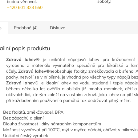
soboty.
budou věnovat.
+420 601 323 550
s
Podobné (4)
Diskuze
ailní popis produktu
Zdravá lahev®
je unikátní nápojová lahev pro každodenní p
vyrobena z materiálu vyvinutého speciálně pro lékařské a far
účely.
Zdravá lahev®
neobsahuje ftaláty, změkčovadla a bisfenol 
pachy, netvoří se v ní plísně, je vhodná pro všechny typy nápojů be
Zdravá lahev
® je ideální lahev na vodu, studené i teplé nápoje
během několika let ověřilo a oblíbilo již mnoho maminek, dětí a
aktivních lidí, kterým záleží na vlastním zdraví. Jako lahev na pití s
při každodenním používaní a pomáhá tak dodržovat pitný režim.
Bez ftalátů, změkčovadel, BPA
Bez zápachů a plísní
Dlouhá živostnost i díky náhradním komponentům
Možnost vyvařovat při 100°C, mýt v myčce nádobí, ohřívat v mikrovl
Unikátní český výrobek