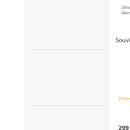
Zdra
lahe
Souvi
Zdrav
299