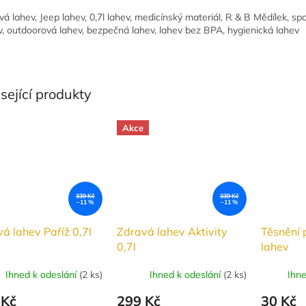
vá lahev, Jeep lahev, 0,7l lahev, medicínský materiál, R & B Mědílek, sp
v, outdoorová lahev, bezpečná lahev, lahev bez BPA, hygienická lahev
sející produkty
Akce
339 Kč
339 Kč
–11 %
–11 %
á lahev Paříž 0,7l
Zdravá lahev Aktivity
Těsnění 
0,7l
lahev
Ihned k odeslání
(
2 ks
)
Ihned k odeslání
(
2 ks
)
Ihn
 Kč
299 Kč
30 Kč