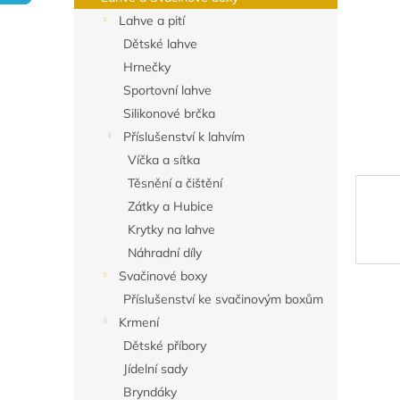
n
Lahve a pití
e
Dětské lahve
l
Hrnečky
Sportovní lahve
Silikonové brčka
Příslušenství k lahvím
Víčka a sítka
Těsnění a čištění
Zátky a Hubice
Krytky na lahve
Náhradní díly
Svačinové boxy
Příslušenství ke svačinovým boxům
Krmení
Dětské příbory
Jídelní sady
Bryndáky