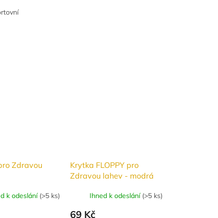
ortovní
pro Zdravou
Krytka FLOPPY pro
Zdravou lahev - modrá
ed k odeslání
(
>5 ks
)
Ihned k odeslání
(
>5 ks
)
69 Kč