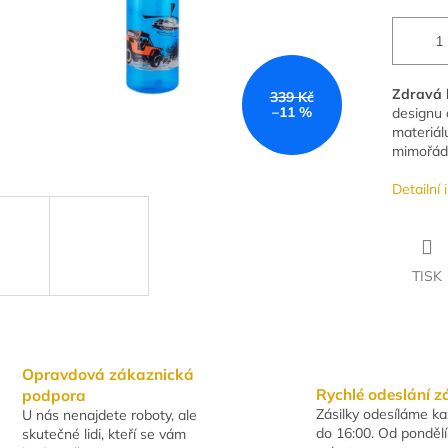
Zdravá l
339 Kč
–11 %
designu 
materiál
mimořád
Detailní
TISK
Opravdová zákaznická
Rychlé odeslání z
podpora
Zásilky odesíláme k
U nás nenajdete roboty, ale
do 16:00. Od pondělí
skutečné lidi, kteří se vám