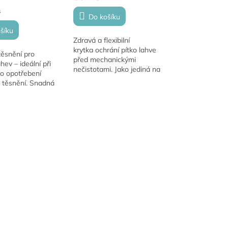
s
Do košíku
šíku
Zdravá a flexibilní
krytka ochrání pítko lahve
těsnění pro
před mechanickými
hev – ideální při
nečistotami. Jako jediná na
bo opotřebení
trhu vyrobena z unikátního
 těsnění. Snadná
medicínského typu
istí, že vaše láhev
polypropylenu. Je zcela...
 a je připravena na
používání.