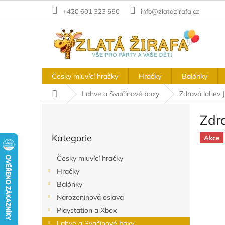
Přejít
+420 601 323 550
info@zlatazirafa.cz
na
obsah
Česky mluvící hračky
Hračky
Balónky
Domů
Lahve a Svačinové boxy
Zdravá lahev J
P
Zdra
o
Přeskočit
s
Kategorie
kategorie
Akce
t
r
Česky mluvící hračky
a
Hračky
n
Balónky
n
í
Narozeninová oslava
p
Playstation a Xbox
a
Lahve a Svačinové boxy