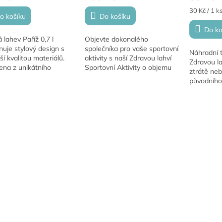
Měrná
30 Kč / 1 k
o košíku
Do košíku
cena:
Do ko
 lahev Paříž 0,7 l
Objevte dokonalého
uje stylový design s
společníka pro vaše sportovní
Náhradní 
ší kvalitou materiálů.
aktivity s naší Zdravou lahví
Zdravou la
ena z unikátního
Sportovní Aktivity o objemu
ztrátě ne
ínského materiálu od
0,7 litru. Tato lahve je
původního
ované české firmy R &
vyrobena z inovativního
výměna zaj
lek, tato...
medicínského...
opět těsní
bezpečné 