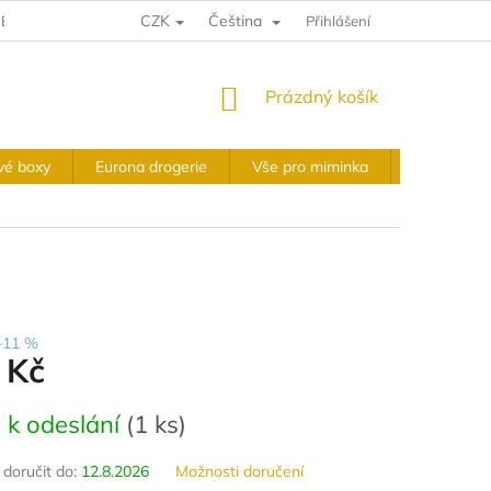
CZK
Čeština
E A VRÁCENÍ
VÝKUPNÍ PODMÍNKY
Přihlášení
OBCHODNÍ PODMÍNKY
NÁKUPNÍ
Prázdný košík
KOŠÍK
vé boxy
Eurona drogerie
Vše pro miminka
Slavnostní 
–11 %
 Kč
 k odeslání
(
1 ks
)
oručit do:
12.8.2026
Možnosti doručení