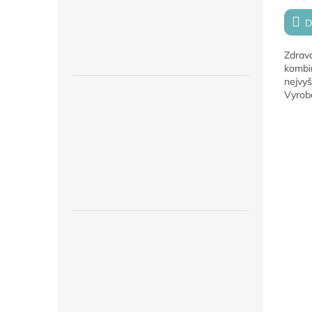
D
Zdravá
kombin
nejvyš
Vyrob
medic
renom
B Mědí