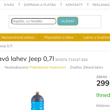
O NÁS
DOPRAVA A PLATBA
KONTAKTY
REKLAMAC
HLEDAT
Narozeninová oslava
Playstation a Xbox
Lahve a Svačino
eep 0,7l
vá lahev Jeep 0,7l
341974-714147-624
Průměrné
Neohodnoceno
Podrobnosti hodnocení
Značka:
Zdravá lahev
hodnocení
produktu
339 Kč
299
je
0,0
z
Měrná
Ihned
5
cena:
hvězdiček.
Můžeme d