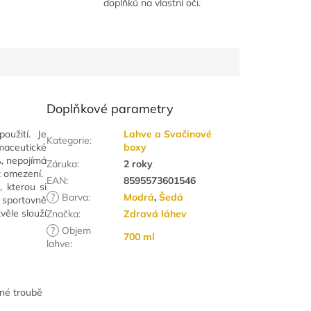
doplňků na vlastní oči.
Doplňkové parametry
oužití. Je
Lahve a Svačinové
Kategorie
:
maceutické
boxy
A, nepojímá
Záruka
:
2 roky
z omezení.
EAN
:
8595573601546
, kterou si
?
Barva
:
Modrá
,
Šedá
 sportovně
kvěle slouží
Značka
:
Zdravá láhev
?
Objem
700 ml
lahve
:
nné troubě