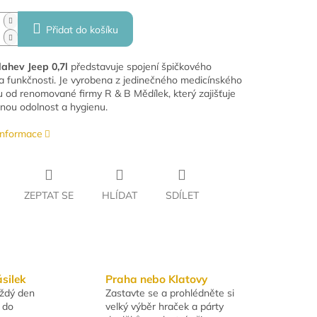
Přidat do košíku
ahev Jeep 0,7l
představuje spojení špičkového
a funkčnosti. Je vyrobena z jedinečného medicínského
u od renomované firmy R & B Mědílek, který zajišťuje
nou odolnost a hygienu.
 informace
ZEPTAT SE
HLÍDAT
SDÍLET
ásilek
Praha nebo Klatovy
aždý den
Zastavte se a prohlédněte si
 do
velký výběr hraček a párty